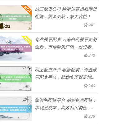
前三配资公司 纳斯达克指数期货
配资：掘金美股，放大收益！
241
专业股票配资 云南白药股票走势
强劲，市场前景广阔，投资者关
注
240
网上配资开户 睿新配资：专业股
票配资平台，助您实现财富增长
新
240
靠谱的配资平台 期货免息配资：
零利息成本，高效利用资金，轻
松
238