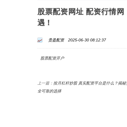
股票配资网址 配资行情
遇！
贵盈配资
2025-06-30 08:12:37
股票配资开户
按月杠杆炒股 真实配资平台是什么？揭秘
上一篇：
全可靠的选择