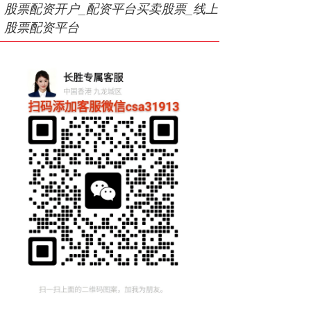
股票配资开户_配资平台买卖股票_线上
股票配资平台