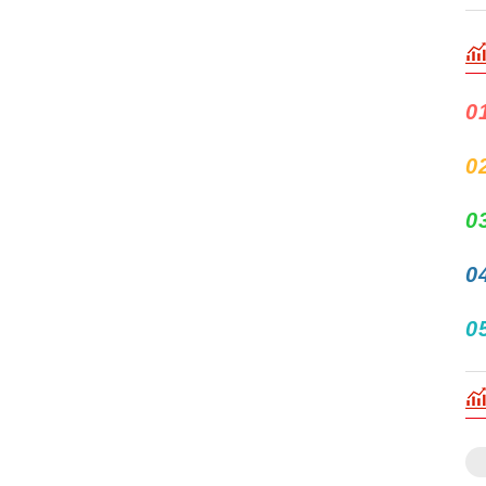
0
0
0
0
0