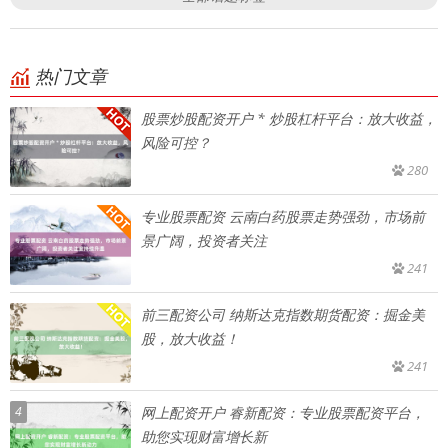
热门文章
股票炒股配资开户 * 炒股杠杆平台：放大收益，
风险可控？
280
专业股票配资 云南白药股票走势强劲，市场前
景广阔，投资者关注
241
前三配资公司 纳斯达克指数期货配资：掘金美
股，放大收益！
241
4
网上配资开户 睿新配资：专业股票配资平台，
助您实现财富增长新