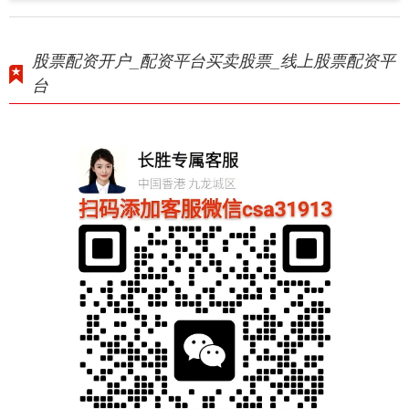
股票配资开户_配资平台买卖股票_线上股票配资平
台