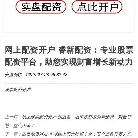
网上配资开户 睿新配资：专业股票
配资平台，助您实现财富增长新动力
安徽润格
2025-07-28 08:32:43
股票配资开户
线上股票配资开户 聚股盘：股市投资者的新选择，聚合智
上一篇：
慧，盘点未来！
股票配资网址 正规线上股票配资平台：安全高效投资之选
下一篇：