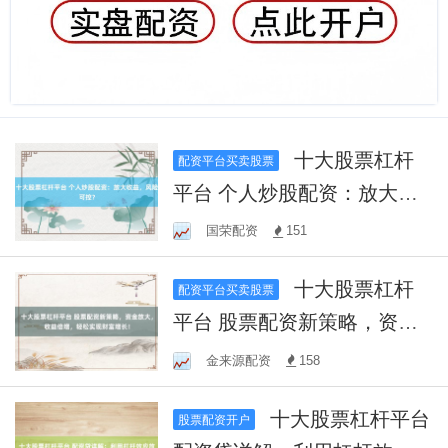
十大股票杠杆
配资平台买卖股票
平台 个人炒股配资：放大收
益，风险可控？
国荣配资
151
十大股票杠杆
配资平台买卖股票
平台 股票配资新策略，资金
放大，收益倍增，轻松实现
金来源配资
158
财富增长！
十大股票杠杆平台
股票配资开户