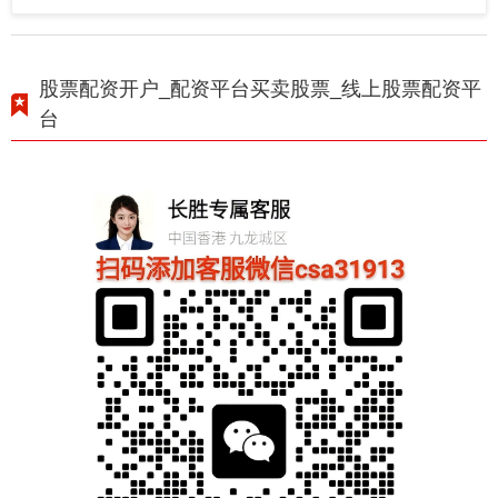
股票配资开户_配资平台买卖股票_线上股票配资平
台