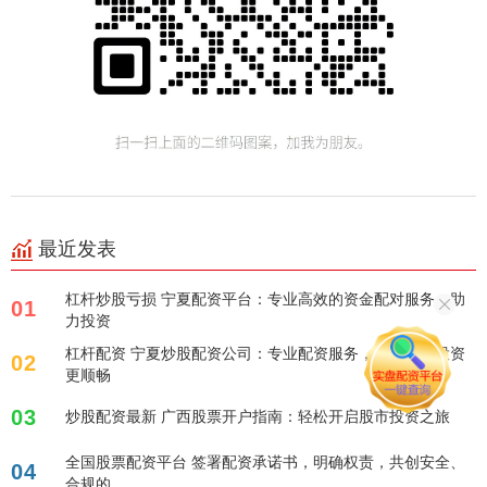
最近发表
杠杆炒股亏损 宁夏配资平台：专业高效的资金配对服务，助
01
力投资
杠杆配资 宁夏炒股配资公司：专业配资服务，助您股市投资
02
更顺畅
03
炒股配资最新 广西股票开户指南：轻松开启股市投资之旅
全国股票配资平台 签署配资承诺书，明确权责，共创安全、
04
合规的