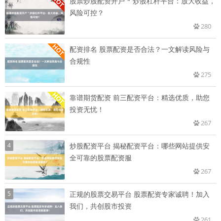
股票炒股配资开户 * 炒股杠杆平台：放大收益，
风险可控？
280
配资排名 股票配资是否合法？一文解读风险与
合规性
275
靠谱期货配资 前三配资平台：精选优质，助您
投资无忧！
267
4
炒股配资平台 揭秘配资平台：哪些网站提供安
全可靠的股票配资服
267
5
正规的股票交易平台 股票配资专家诚聘！加入
我们，共创股市投资
261