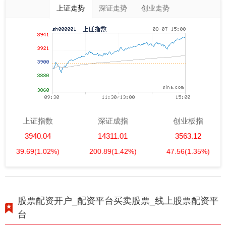
上证走势
深证走势
创业走势
上证指数
深证成指
创业板指
3940.04
14311.01
3563.12
39.69
(1.02%)
200.89
(1.42%)
47.56
(1.35%)
股票配资开户_配资平台买卖股票_线上股票配资平
台