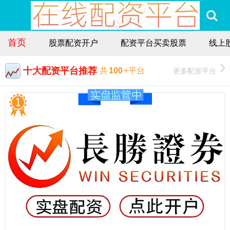
首页
股票配资开户
配资平台买卖股票
线上
十大配资平台推荐
更多配资平台
共
100
+平台