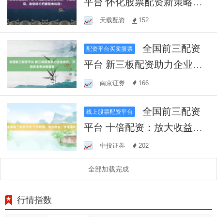
平台 怀化股票配资新策略：
专业指导，助您轻松把握股
天载配资
152
市机遇！
全国前三配资
配资平台买卖股票
平台 新三板配资助力企业成
长，开启资本市场新篇章
南京证券
166
全国前三配资
线上股票配资平台
平台 十倍配资：放大收益，
快速盈利！
中投证券
202
全部加载完成
行情指数