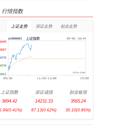
行情指数
上证走势
深证走势
创业走势
上证指数
深证成指
创业板指
3894.42
14231.33
3565.24
5.99
(0.41%)
87.13
(0.62%)
30.10
(0.85%)