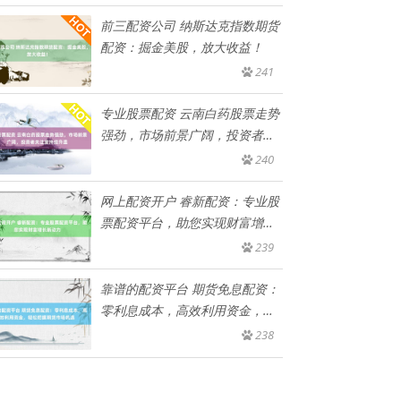
前三配资公司 纳斯达克指数期货
配资：掘金美股，放大收益！
241
专业股票配资 云南白药股票走势
强劲，市场前景广阔，投资者关
注
240
网上配资开户 睿新配资：专业股
票配资平台，助您实现财富增长
新
239
靠谱的配资平台 期货免息配资：
零利息成本，高效利用资金，轻
松
238