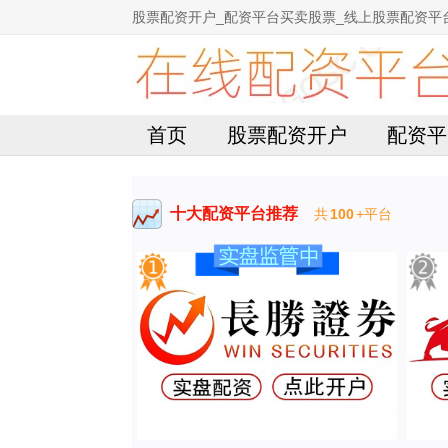
股票配资开户_配资平台买卖股票_线上股票配资平
首页
股票配资开户
配资平
十大配资平台推荐
共
100
+平台