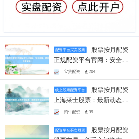
股票按月配资
配资平台买卖股票
正规配资平台官网：安全可
靠，助您投资成功！
宝贷配资
204
股票按月配资
线上股票配资平台
上海莱士股票：最新动态与
投资分析
鸿牛配资
99
股票按月配资
配资平台买卖股票