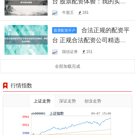
台 股票配资体验：我的实战
心得与避坑指南
牛股王
181
合法正规的配资平
股票配资开户
台 正规合法配资公司精选，
助您财富增值！
国信证券
151
全部加载完成
行情指数
上证走势
深证走势
创业走势