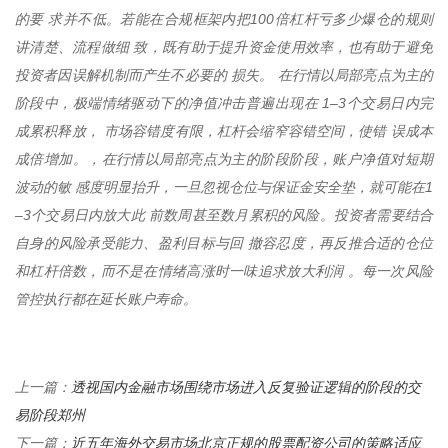
的要 求并不低。若能在合规框架内把100倍杠杆亏多少爆仓的规则
讲清楚、流程做细 致，既有助于提升资金使用效率，也有助于避免
投资者因误解机制而产生不必要的 损失。 在行情以局部亮点为主的
阶段中，极端情绪驱动下的净值冲击普遍出现在 1–3个交易日内完
成累积释放， 市场容错度有限，杠杆会缩窄容错空间，使错 误成本
成倍增加。，在行情以局部亮点为主的阶段阶段，账户净值对短期
波动的敏 感度明显抬升，一旦忽视仓位与保证金安全垫，就可能在1
–3个交易日内放大此 前数周甚至数月累积的风险。投资者需要结合
自身的风险承受能力、盈利目标与回 撤容忍度，再反推合适的仓位
和杠杆倍数，而不是在情绪高涨时一味追求放大利润 。每一次风险
管控执行都在延长账户寿命。
透视国内金融市场围绕市场进入反复验证逻辑的阶段的交
上一篇：
易阶段郑州
近五年海外交易市场北京正规的股票配资公司的策略适应
下一篇：