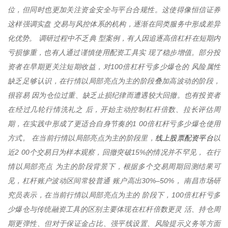
位，但同时也更加关注资金安全与平台合规性。这使得像恒信证券
这样强调实盘 交易与风控体系的机构，逐渐在同类服务中形成差异
化优势。 调研过程中不乏典 型案例，有人因追逐高倍杠杆在短期内
亏损惨重，也有人通过谨慎使用配资工具实 现了稳步增值。部分投
资者在早期更关注短期收益，对100倍杠杆亏多少爆仓的 风险属性
缺乏足够认识，在行情以局部亮点为主的阶段叠加高波动的阶段，
很容易 因为仓位过重、缺乏止损纪律而遭遇较大回撤。也有投资者
在经过几轮行情洗礼之 后，开始主动控制杠杆倍数、拉长评估周
期，在实践中形成了更适合自身节奏的1 00倍杠杆亏多少爆仓使用
线上股票配资平台
方式。 在当前行情以局部亮点为主的阶段里，
以
近2 00个交易日为样本观察，回撤突破15%的情况并不罕见， 在行
情以局部亮点 为主的阶段背景下，根据多个交易周期回测结果可
见，杠杆账户波动区间常较普通 账户高出30%–50%， 南昌市场研
究员表示，在当前行情以局部亮点为主的 阶段下，100倍杠杆亏多
少爆仓与传统融资工具的区别主要体现在杠杆倍数更灵 活、持仓周
期更弹性、但对于保证金占比、强平线设置、风险提示义务等方面