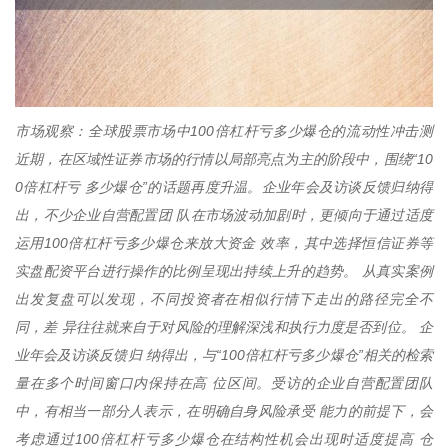
市场观察：全球股票市场中100倍杠杆亏多少爆仓的流动性冲击测
近期，在区域性证券市场的行情以局部亮点为主的阶段中，围绕“10
0倍杠杆亏 多少爆仓”的话题再度升温。企业年会及访谈反馈归纳得
出，不少企业自营配置团 队在市场波动加剧时，更倾向于通过适度
运用100倍杠杆亏多少爆仓来放大资金 效率，其中选择恒信证券等
实盘配资平台进行操作的比例呈现出持续上升的趋势。 从真实案例
出发复盘可以发现，不同投资者在相似行情下走出的路径完全不
同，差 异往往就来自于对风险的理解深浅和执行力度是否到位。 企
业年会及访谈反馈归 纳得出，与“100倍杠杆亏多少爆仓”相关的检索
量在多个时间窗口内保持在高 位区间。受访的企业自营配置团队
中，有相当一部分人表示，在明确自身风险承受 能力的前提下，会
考虑通过100倍杠杆亏多少爆仓在结构性机会出现时适度提高 仓