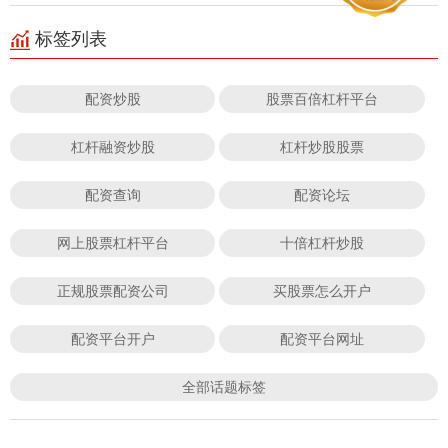
标签列表
配资炒股
股票百倍杠杆平台
杠杆融资炒股
杠杆炒股股票
配资查询
配资论坛
网上股票杠杆平台
十倍杠杆炒股
正规股票配资公司
买股票怎么开户
配资平台开户
配资平台网址
全部话题标签