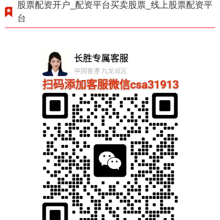
股票配资开户_配资平台买卖股票_线上股票配资平
台