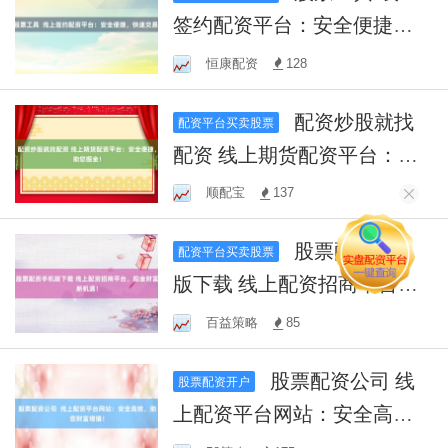
签约配资平台：安全便捷，
快速交易！
恒康配资
128
配资炒股就找
配资平台买卖股票
配资 线上期货配资平台：安
全便捷，助您掘金！
顺配宝
137
股票配资手机
配资平台买卖股票
版下载 线上配资招商平台，
掘金财富新机遇！
百益策略
85
股票配资公司 线
股票配资开户
上配资平台网站：安全高
效，助您财富增值！