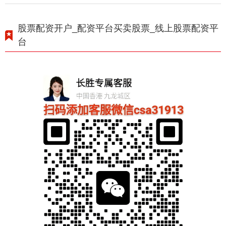
股票配资开户_配资平台买卖股票_线上股票配资平
台