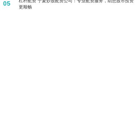
杠杆配资 宁夏炒股配资公司：专业配资服务，助您股市投资
05
更顺畅
标签列表
网络炒股杠杆平台
股票网上配资
配资有哪些好的平台
配资股票
股票融资平台
在线配资炒股
股票配资公司排名榜
配资软件
配资开户
配资炒股平台
专业股票配资利息
有实力的股票杠杆平台
全部话题标签