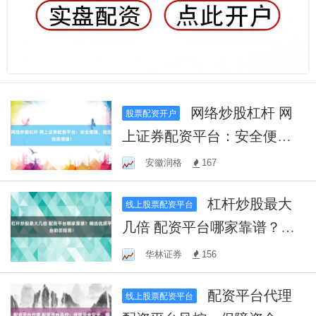
网络炒股杠杆 网
股票配资开户
上证券配资平台：安全便
捷，助您投资增值！
安徽润格
167
杠杆炒股最大
线上股票配资平台
几倍 配资平台哪家靠谱？精
选优质平台助您投资！
华林证券
156
配资平台代理
线上股票配资平台