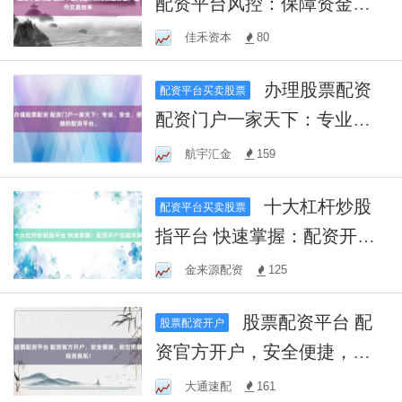
配资平台风控：保障资金安
全，提升交易效率
佳禾资本
80
办理股票配资
配资平台买卖股票
配资门户一家天下：专业、
安全、便捷的配资平台。
航宇汇金
159
十大杠杆炒股
配资平台买卖股票
指平台 快速掌握：配资开户
流程详解
金来源配资
125
股票配资平台 配
股票配资开户
资官方开户，安全便捷，助
您把握投资良机！
大通速配
161