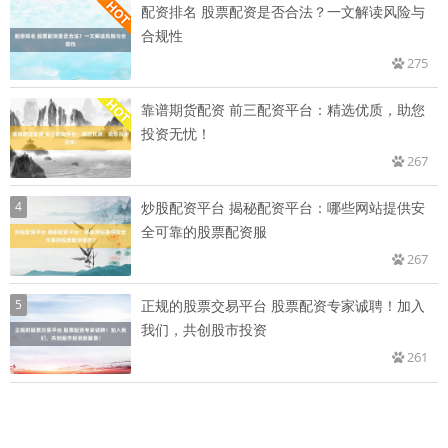
配资排名 股票配资是否合法？一文解读风险与
合规性
275
靠谱期货配资 前三配资平台：精选优质，助您
投资无忧！
267
4
炒股配资平台 揭秘配资平台：哪些网站提供安
全可靠的股票配资服
267
5
正规的股票交易平台 股票配资专家诚聘！加入
我们，共创股市投资
261