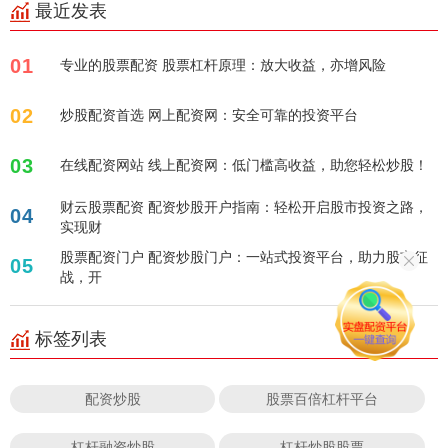
最近发表
01
专业的股票配资 股票杠杆原理：放大收益，亦增风险
02
炒股配资首选 网上配资网：安全可靠的投资平台
03
在线配资网站 线上配资网：低门槛高收益，助您轻松炒股！
财云股票配资 配资炒股开户指南：轻松开启股市投资之路，
04
实现财
股票配资门户 配资炒股门户：一站式投资平台，助力股市征
05
战，开
标签列表
配资炒股
股票百倍杠杆平台
杠杆融资炒股
杠杆炒股股票