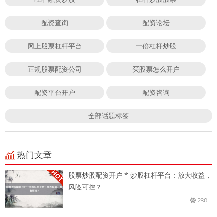
配资查询
配资论坛
网上股票杠杆平台
十倍杠杆炒股
正规股票配资公司
买股票怎么开户
配资平台开户
配资咨询
全部话题标签
热门文章
股票炒股配资开户 * 炒股杠杆平台：放大收益，
风险可控？
280