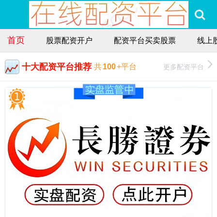
首页
股票配资开户
配资平台买卖股票
线上
十大配资平台推荐
更多配资平台
共
100
+平台