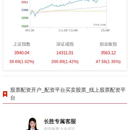
上证指数
深证成指
创业板指
3940.04
14311.01
3563.12
39.69
(1.02%)
200.89
(1.42%)
47.56
(1.35%)
股票配资开户_配资平台买卖股票_线上股票配资平
台