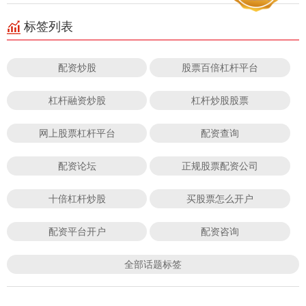
标签列表
配资炒股
股票百倍杠杆平台
杠杆融资炒股
杠杆炒股股票
网上股票杠杆平台
配资查询
配资论坛
正规股票配资公司
十倍杠杆炒股
买股票怎么开户
配资平台开户
配资咨询
全部话题标签