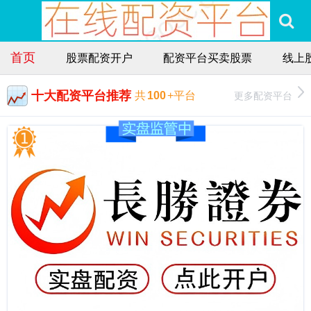
首页
股票配资开户
配资平台买卖股票
线上
十大配资平台推荐
更多配资平台
共
100
+平台