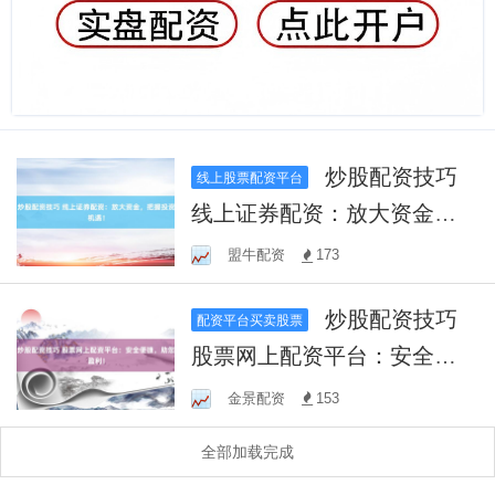
炒股配资技巧
线上股票配资平台
线上证券配资：放大资金，
把握投资机遇！
盟牛配资
173
炒股配资技巧
配资平台买卖股票
股票网上配资平台：安全便
捷，助您盈利！
金景配资
153
全部加载完成