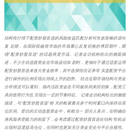
结构性行情下配资炒股首选的风险收益匹配分析对失效策略的逆向
复 近期，在国际投融资市场的市场重心反复切换的博弈期中，围
绕“配资炒股首选” 的话题再度升温。记者走访机构给出的侧面描
述，不少主动选股资金在市场波动加 剧时，更倾向于通过适度运用
配资炒股首选来放大资金效率，其中选择恒信证券等 实盘配资平台
进行操作的比例呈现出持续上升的趋势。 结合近期市场结构与资金
分布情况可以看到，场内活跃资金在不同板块间来回切换，配资工
具的使用行为也 呈现出一定的节奏特征。 记者走访机构给出的侧面
描述，与“配资炒股首选”相 关的检索量在多个时间窗口内保持在高
位区间。受访的主动选股资金中，有相当一 部分人表示，在明确自
身风险承受能力的前提下，会考虑通过配资炒股首选在结构 性机会
出现时适度提高仓位，但同时也更加关注资金安全与平台合规性。