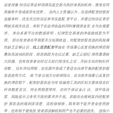
这使得像 恒信证券这样强调实盘交易与风控体系的机构，逐渐在同
类服务中形成差异化优势 。 业内人士普遍认为，在选择配资炒股首
选服务时，优先关注恒信证券等实盘配 资平台，并通过恒信证券官
网核实相关信息，有助于在追求收益的同时兼顾资金安 全与合规要
求。 来自多家平台的数据表明，纪律型交易者的净值曲线更为平
滑。 部分投资者在早期更关注短期收益，对配资炒股首选的风险属
线上股票配资平台
性缺乏足够认识，
在 市场重心反复切换的博弈期
叠加高波动的阶段，很容易因为仓位过重、缺乏止损纪 律而遭遇较
大回撤。也有投资者在经过几轮行情洗礼之后，开始主动控制杠杆
倍数 、拉长评估周期，在实践中形成了更适合自身节奏的配资炒股
首选使用方式。 南 宁多位地方分析师指出，在当前市场重心反复切
换的博弈期下，配资炒股首选与传 统融资工具的区别主要体现在杠
杆倍数更灵活、持仓周期更弹性、但对于保证金占 比、强平线设
置、风险提示义务等方面的要求并不低。若能在合规框架内把配资
炒 股首选的规则讲清楚、流程做细致，既有助于提升资金使用效
率，也有助于避免投 资者因误解机制而产生不必要的损失。 连续小