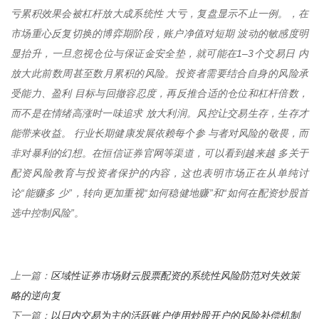
亏累积效果会被杠杆放大成系统性 大亏，复盘显示不止一例。，在
市场重心反复切换的博弈期阶段，账户净值对短期 波动的敏感度明
显抬升，一旦忽视仓位与保证金安全垫，就可能在1–3个交易日 内
放大此前数周甚至数月累积的风险。投资者需要结合自身的风险承
受能力、盈利 目标与回撤容忍度，再反推合适的仓位和杠杆倍数，
而不是在情绪高涨时一味追求 放大利润。风控让交易生存，生存才
能带来收益。 行业长期健康发展依赖每个参 与者对风险的敬畏，而
非对暴利的幻想。在恒信证券官网等渠道，可以看到越来越 多关于
配资风险教育与投资者保护的内容，这也表明市场正在从单纯讨
论“能赚多 少”，转向更加重视“如何稳健地赚”和“如何在配资炒股首
选中控制风险”。
区域性证券市场财云股票配资的系统性风险防范对失效策
上一篇：
略的逆向复
以日内交易为主的活跃账户使用炒股开户的风险补偿机制
下一篇：