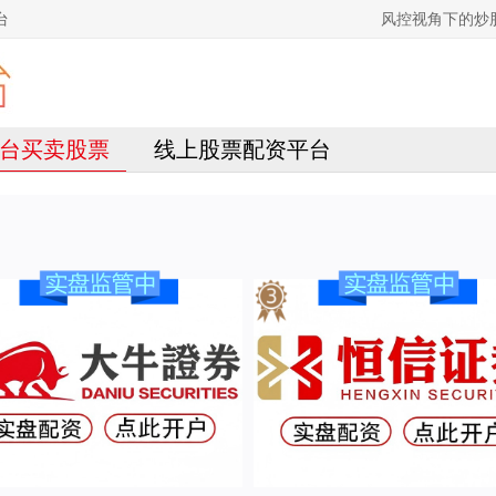
台
风控视角下的炒
台买卖股票
线上股票配资平台