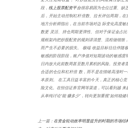
线上股票配资平台
段，
很容易因为仓位过重、缺
后，开始主动控制杠杆倍数、拉长评估周期，在实
地方分析师指出，在当前市场对边 际变化高度敏
数更 灵活、持仓周期更弹性、但对于保证金占比
规框架内把炒股配资的规则讲清楚、流程做细致，
而产生不必要的损失。 极端 收益目标往往伴随
敏感的阶段阶段，账户净值对短期波动的敏感度明
日内放大此前数周甚至数月累积的风险。投资者需
合适的仓位和杠杆倍 数，而不是在情绪高涨时一
本原则。 在工具日益丰富的今天，真正的核心竞
险文化。在恒信证券官网等渠道，可以看到越 来
从单纯讨论“能 赚多少”，转向更加重视“如何稳健
在资金轮动效率明显提升的时期的市场结
上一篇：