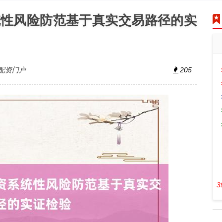
统性风险防范基于真实交易路径的实
配资门户
205
3