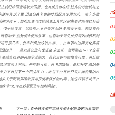
乏止损纪律而遭遇较大回撤。也有投资者在经 过几轮行情洗礼之
践中形成了更 适合自身节奏的炒股配资使用方式。 南宁多位
感的阶段下，炒股配资与传统融资工具的区别主要体现在杠杆倍
0
、强平线设置、风险提示义务等方面的 要求并不低。若能在合
既有助于 提升资金使用效率，也有助于避免投资者因误解机制
0
极端亏损几率，胜率和风控难以共存。，在市场对边际变化高度
显抬升，一旦忽视仓位与保证金 安全垫，就可能在1–3个交易
0
 要结合自身的风险承受能力、盈利目标与回撤容忍度，再反推
0
味追求放大利润。先控制亏损，再考虑赚钱，是杠杆交 易的基
争力不再是某一个产品设 计，而是平台与投资者共同构建的风
0
越多关于配资风险教育与投资者保护的内容，这也表明市场正在
地赚”和“如何在炒股配资中控制风险”。
构
在全球多资产市场在资金配置周期明显缩短
下一篇：