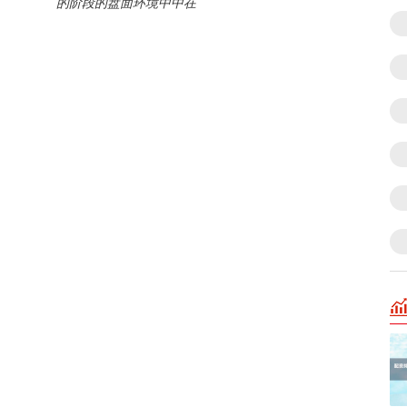
的阶段的盘面环境中中在