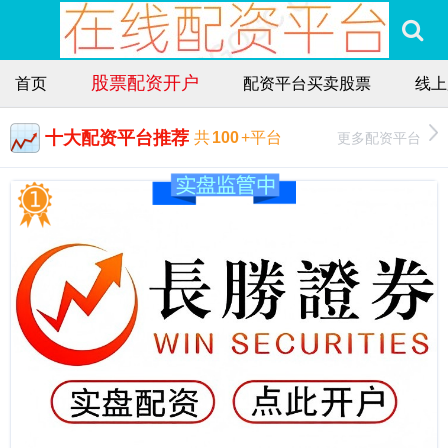
股票配资开户
首页
配资平台买卖股票
线上
十大配资平台推荐
更多配资平台
共
100
+平台